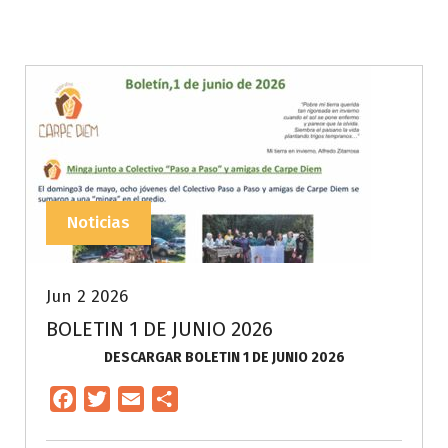
Noticias
Jun 2 2026
BOLETIN 1 DE JUNIO 2026
DESCARGAR BOLETIN 1 DE JUNIO 2026
F
T
E
C
a
w
m
o